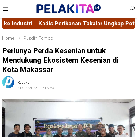
Skip
Mobile
to
Menu
content
r Ungkap Potensi Pangan Akuatik Takalar, Ajak Inve
Home
Rusdin Tompo
Perlunya Perda Kesenian untuk
Mendukung Ekosistem Kesenian di
Kota Makassar
Redaksi
21/02/2025
71 views