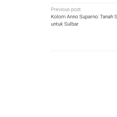
Post
Previous post
navigation
Kolom Anno Suparno: Tanah S
untuk Sulbar