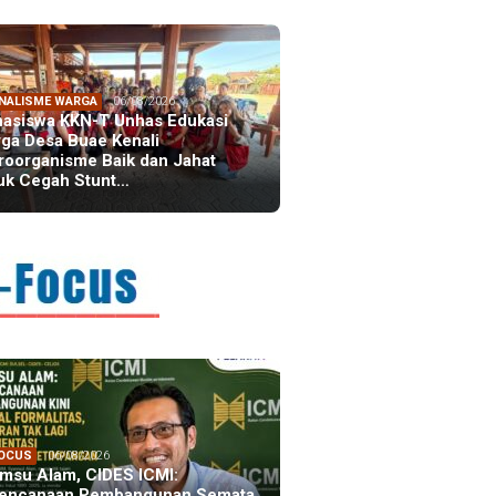
NALISME WARGA
06/08/2026
asiswa KKN-T Unhas Edukasi
ga Desa Buae Kenali
roorganisme Baik dan Jahat
uk Cegah Stunt…
FOCUS
06/08/2026
msu Alam, CIDES ICMI:
encanaan Pembangunan Semata