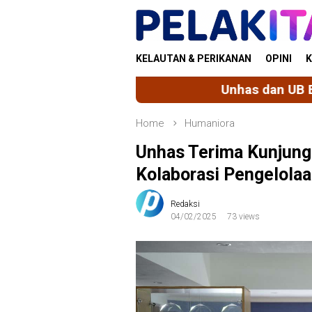
Skip
to
content
KELAUTAN & PERIKANAN
OPINI
K
Unhas dan UB Berbagi Praktik Baik
Home
Humaniora
Unhas Terima Kunjun
Kolaborasi Pengelola
Redaksi
04/02/2025
73 views