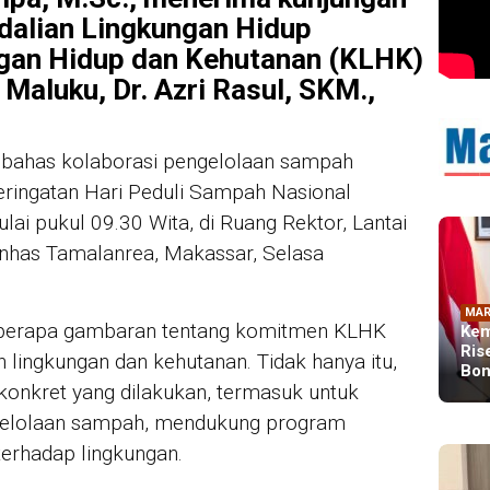
dalian Lingkungan Hidup
gan Hidup dan Kehutanan (KLHK)
Maluku, Dr. Azri Rasul, SKM.,
bahas kolaborasi pengelolaan sampah
eringatan Hari Peduli Sampah Nasional
ai pukul 09.30 Wita, di Ruang Rektor, Lantai
nhas Tamalanrea, Makassar, Selasa
MAR
eberapa gambaran tentang komitmen KLHK
Kem
Ris
lingkungan dan kehutanan. Tidak hanya itu,
Bon
 konkret yang dilakukan, termasuk untuk
ngelolaan sampah, mendukung program
terhadap lingkungan.