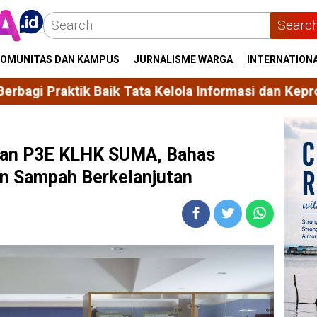
Searc
OMUNITAS DAN KAMPUS
JURNALISME WARGA
INTERNATION
 Tata Kelola Informasi dan Keprotokolan
Unhas Hi
gan P3E KLHK SUMA, Bahas
an Sampah Berkelanjutan