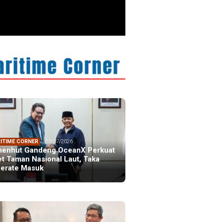
ITIME CORNER
25/07/2026
enhut Gandeng OceanX Perkuat
et Taman Nasional Laut, Taka
erate Masuk