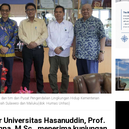
l dan tim dari Pusat Pengendalian Lingkungan Hidup Kementerian
yah Sulawesi dan Maluku(dok: Humas Unhas)
 Universitas Hasanuddin, Prof.
ompa, M.Sc., menerima kunjungan