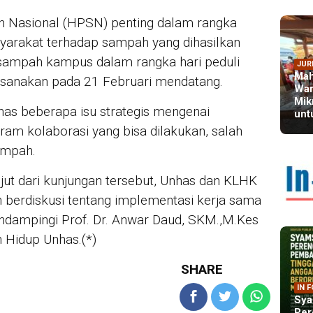
h Nasional (HPSN) penting dalam rangka
yarakat terhadap sampah yang dihasilkan
 sampah kampus dalam rangka hari peduli
JUR
Mah
aksanakan pada 21 Februari mendatang.
War
Mik
ahas beberapa isu strategis mengenai
unt
am kolaborasi yang bisa dilakukan, salah
ampah.
njut dari kunjungan tersebut, Unhas dan KLHK
 berdiskusi tentang implementasi kerja sama
endampingi Prof. Dr. Anwar Daud, SKM.,M.Kes
 Hidup Unhas.(*)
SHARE
IN 
Sya
Per