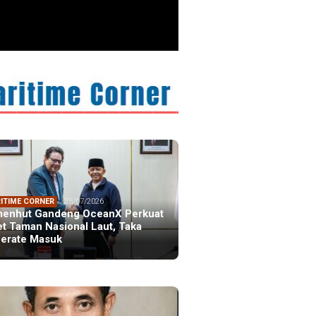
ITIME CORNER
25/07/2026
enhut Gandeng OceanX Perkuat
et Taman Nasional Laut, Taka
erate Masuk