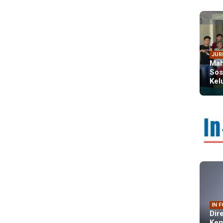
JUR
Mah
Sos
Kel
IN 
Dir
Kem