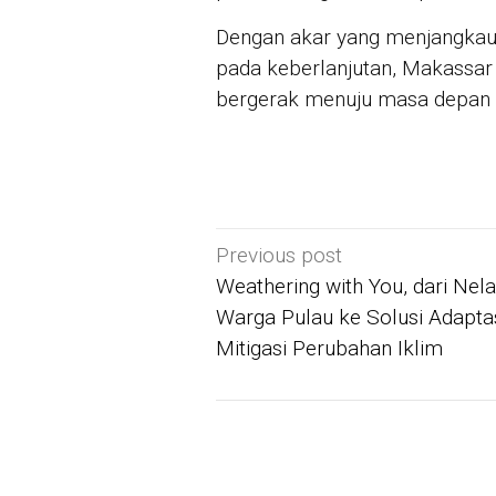
Dengan akar yang menjangkau 
pada keberlanjutan, Makassar
bergerak menuju masa depan ya
Post
Previous post
navigation
Weathering with You, dari Nel
Warga Pulau ke Solusi Adapta
Mitigasi Perubahan Iklim