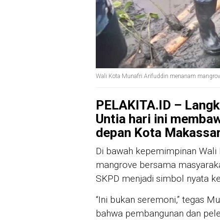
Wali Kota Munafri Arifuddin menanam mangrove 
PELAKITA.ID – Langkah
Untia hari ini memba
depan Kota Makassar
Di bawah kepemimpinan Wali 
mangrove bersama masyarakat,
SKPD menjadi simbol nyata ke
“Ini bukan seremoni,” tegas Mu
bahwa pembangunan dan pelesta