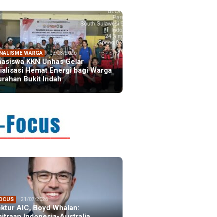
NALISME WARGA
03/08/2026
asiswa KKN Unhas Gelar
ialisasi Hemat Energi bagi Warga
urahan Bukit Indah
FOCUS
21/07/2026
ektur AIC, Boyd Whalan:
itraan Indonesia-Australia