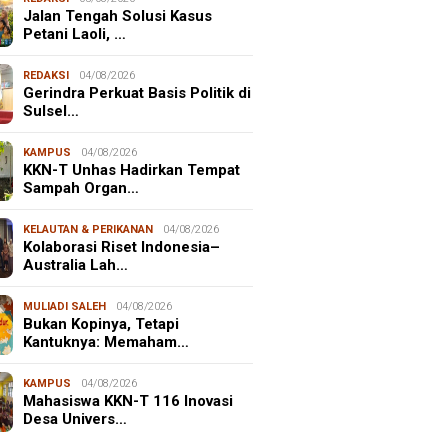
Jalan Tengah Solusi Kasus
Petani Laoli, …
REDAKSI
04/08/2026
Gerindra Perkuat Basis Politik di
Sulsel…
KAMPUS
04/08/2026
KKN-T Unhas Hadirkan Tempat
Sampah Organ…
KELAUTAN & PERIKANAN
04/08/2026
Kolaborasi Riset Indonesia–
Australia Lah…
MULIADI SALEH
04/08/2026
Bukan Kopinya, Tetapi
Kantuknya: Memaham…
KAMPUS
04/08/2026
Mahasiswa KKN-T 116 Inovasi
Desa Univers…