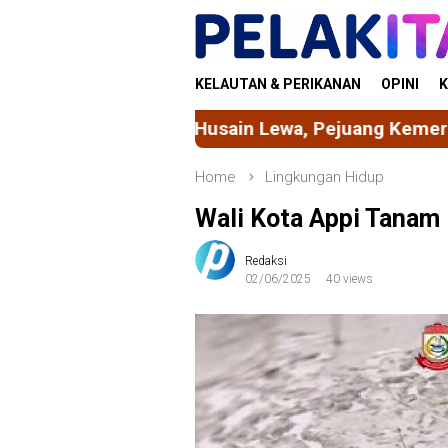
Skip
to
content
KELAUTAN & PERIKANAN
OPINI
K
Husain Lewa, Pejuang Kemerdekaan dari Tanah Gal
Home
Lingkungan Hidup
Wali Kota Appi Tanam 
Redaksi
02/06/2025
40 views