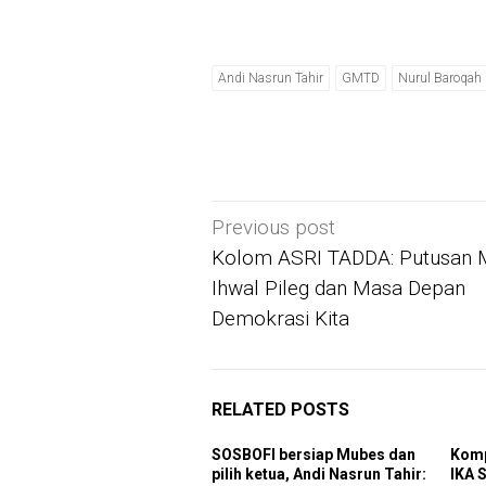
Andi Nasrun Tahir
GMTD
Nurul Baroqah
Post
Previous post
navigation
Kolom ASRI TADDA: Putusan
Ihwal Pileg dan Masa Depan
Demokrasi Kita
RELATED POSTS
SOSBOFI bersiap Mubes dan
Komp
pilih ketua, Andi Nasrun Tahir:
IKA 