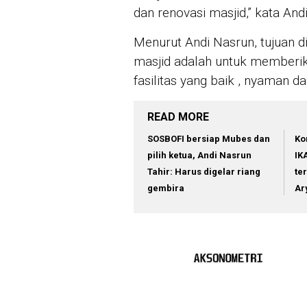
dan renovasi masjid,” kata And
Menurut Andi Nasrun, tujuan 
masjid adalah untuk memberi
fasilitas yang baik , nyaman d
READ MORE
SOSBOFI bersiap Mubes dan
Ko
pilih ketua, Andi Nasrun
IK
Tahir: Harus digelar riang
te
gembira
Ar