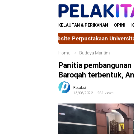
Skip
to
content
KELAUTAN & PERIKANAN
OPINI
K
bsite Perpustakaan Universitas Hasanuddin Masuk 
Home
Budaya Maritim
Panitia pembangunan 
Baroqah terbentuk, An
Redaksi
15/06/2023
281 views