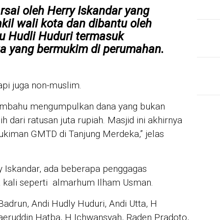
sai oleh Herry Iskandar yang
kil wali kota dan dibantu oleh
u Hudli Huduri termasuk
a yang bermukim di perumahan.
api juga non-muslim.
JUR
membahu mengumpulkan dana yang bukan
Mah
War
h dari ratusan juta rupiah. Masjid ini akhirnya
Mik
ukiman GMTD di Tanjung Merdeka,” jelas
unt
IN 
Sya
ry Iskandar, ada beberapa penggagas
Per
kali seperti almarhum Ilham Usman.
For
adrun, Andi Hudly Huduri, Andi Utta, H
aeruddin Hatba, H Ichwansyah, Raden Pradoto,