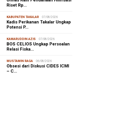
Unhas Raih Pendanaan Hilirisasi
Riset Rp…
KABUPATEN TAKALAR
07/08/2026
Kadis Perikanan Takalar Ungkap
Potensi P…
KAMARUDDIN AZIS
07/08/2026
BOS CELIOS Ungkap Persoalan
Relasi Fiska…
NALISME WARGA
06/08/2026
MUSTAMIN RAGA
06/08/2026
asiswa KKN-T Unhas Edukasi
Obsesi dari Diskusi CIDES ICMI
ga Desa Buae Kenali
– C…
roorganisme Baik dan Jahat
uk Cegah Stunt…
FOCUS
06/08/2026
msu Alam, CIDES ICMI:
encanaan Pembangunan Semata
malitas, An…