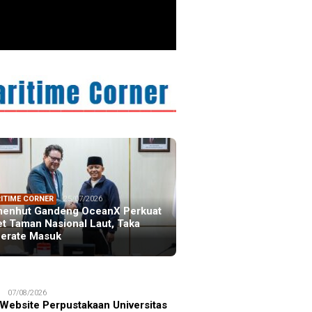
ITIME CORNER
25/07/2026
enhut Gandeng OceanX Perkuat
et Taman Nasional Laut, Taka
erate Masuk
S
07/08/2026
 Website Perpustakaan Universitas