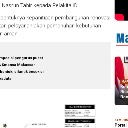
i Nasrun Tahir kepada Pelakita.ID
dibentuknya kepanitiaan pembangunan renovasi
kan pelayanan akan pemenuhan kebutuhan
an aman.
mposisi pengurus pusat
A Smansa Makassar
rbentuk, dilantik besok di
yaduta
MAR
Kem
Ris
Bon
KAMPU
Portal