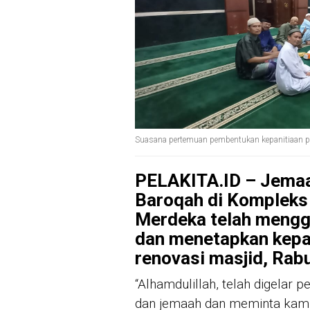
Suasana pertemuan pembentukan kepanitiaan p
PELAKITA.ID – Jemaa
Baroqah di Kompleks
Merdeka telah mengg
dan menetapkan kepa
renovasi masjid, Rab
“Alhamdulillah, telah digelar 
dan jemaah dan meminta kami