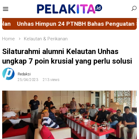
Skip
Mobile
to
Menu
content
BH Bahas Penguatan Sistem Penjaminan Mutu Pend
Home
Kelautan & Perikanan
Silaturahmi alumni Kelautan Unhas
ungkap 7 poin krusial yang perlu solusi
Redaksi
25/04/2023
213 views