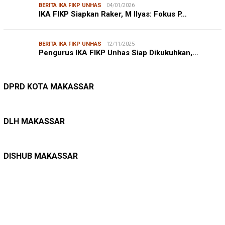
BERITA IKA FIKP UNHAS
04/01/2026
IKA FIKP Siapkan Raker, M Ilyas: Fokus P…
BERITA IKA FIKP UNHAS
12/11/2025
Pengurus IKA FIKP Unhas Siap Dikukuhkan,…
DPRD MAKASSAR
20/02/2026
Kepuasan Publik Tinggi, Andi Makmur Nila…
DPRD KOTA MAKASSAR
LINGKUNGAN HIDUP
27/07/2026
Belanja Pemerintah Bisa Menyelamatkan Hu…
DLH MAKASSAR
DINAS PERHUBUNGAN
22/12/2025
Pete-pete Laut Makassar Siap Beroperasi …
DISHUB MAKASSAR